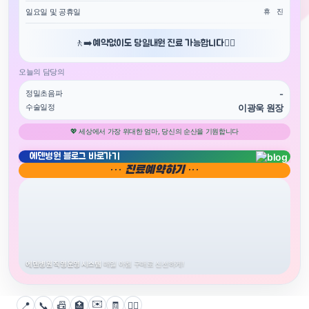
일요일 및 공휴일
휴 진
🚶‍➡️예약없이도 당일내원 진료 가능합니다🚶‍♀️
오늘의 담당의
정밀초음파
-
수술일정
이광욱 원장
💖 세상에서 가장 위대한 엄마, 당신의 순산을 기원합니다
에덴병원 블로그 바로가기
··· 진료예약하기 ···
에덴병원 직영운영 시스템
매일 아침 구매로 신선하게!
✉️
📍
📞
📠
🏥
🧾
👨‍⚕️