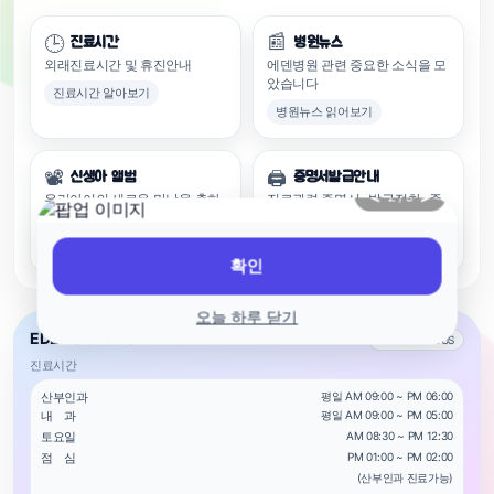
📰
🕒
진료시간
병원뉴스
외래진료시간 및 휴진안내
에덴병원 관련 중요한 소식을 모
았습니다
진료시간 알아보기
병원뉴스 읽어보기
📽️
🖨️
신생아 앨범
증명서발급안내
<
>
2 / 5
우리아이의 새로운 만남을 축하
진료관련 증명서 · 발급절차 · 준
해주세요
비서류안내
신생아 앨범 보기
증명서발급안내 받기
확인
오늘 하루 닫기
EDEN SCHEDULE
TODAY STATUS
진료시간
산부인과
평일 AM 09:00 ~ PM 06:00
내 과
평일 AM 09:00 ~ PM 05:00
토요일
AM 08:30 ~ PM 12:30
점 심
PM 01:00 ~ PM 02:00
(산부인과 진료가능)