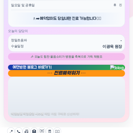
일요일 및 공휴일
휴 진
🚶‍➡️예약없이도 당일내원 진료 가능합니다🚶‍♀️
오늘의 담당의
정밀초음파
-
수술일정
이광욱 원장
🎶 오늘도 힘찬 울음소리가 병원을 축복으로 가득 채웠죠
에덴병원 블로그 바로가기
··· 진료예약하기 ···
에덴병원 직영운영 시스템
매일 아침 구매로 신선하게!
✉️
📍
📞
📠
🏥
🧾
👨‍⚕️