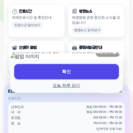
📰
🕒
진료시간
병원뉴스
외래진료시간 및 휴진안내
에덴병원 관련 중요한 소식을 모
았습니다
진료시간 알아보기
병원뉴스 읽어보기
📽️
🖨️
신생아 앨범
증명서발급안내
<
>
2 / 5
우리아이의 새로운 만남을 축하
진료관련 증명서 · 발급절차 · 준
해주세요
비서류안내
신생아 앨범 보기
증명서발급안내 받기
확인
오늘 하루 닫기
EDEN SCHEDULE
TODAY STATUS
진료시간
산부인과
평일 AM 09:00 ~ PM 06:00
내 과
평일 AM 09:00 ~ PM 05:00
토요일
AM 08:30 ~ PM 12:30
점 심
PM 01:00 ~ PM 02:00
(산부인과 진료가능)